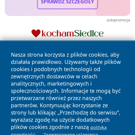
SPRAWDŹ SZCZEGÓŁY
autopromocja
Nasza strona korzysta z plików cookies, aby
działała prawidłowo. Używamy także plików
cookies i podobnych technologii od
zewnętrznych dostawców w celach
analitycznych, marketingowych i
Copyright © 2026 echobialystok.pl Wszystkie prawa
społecznościowych. Informacje te mogą być
zastrzeżone.
przetwarzane również przez naszych
partnerów. Kontynuując korzystanie ze
strony lub klikając „Przechodzę do serwisu",
Polityka
Polityka
News
Autorzy
wyrażasz zgodę na użycie dodatkowych
Prywatności
Cookies
plików cookies zgodnie z naszą
polityką
.
.
prywatności
Zaawansowane ustawienia