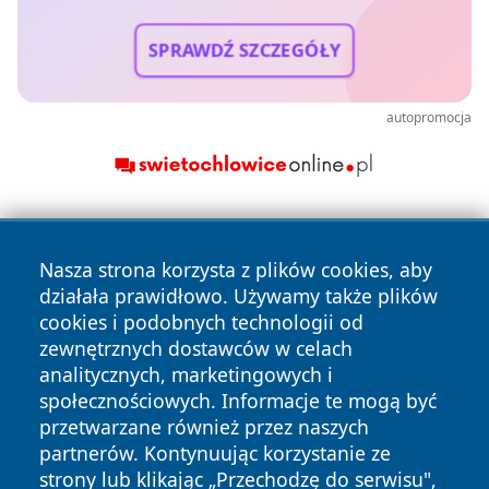
SPRAWDŹ SZCZEGÓŁY
autopromocja
Nasza strona korzysta z plików cookies, aby
działała prawidłowo. Używamy także plików
cookies i podobnych technologii od
zewnętrznych dostawców w celach
Copyright © 2026 echobialystok.pl Wszystkie prawa
analitycznych, marketingowych i
zastrzeżone.
społecznościowych. Informacje te mogą być
przetwarzane również przez naszych
partnerów. Kontynuując korzystanie ze
Polityka
Polityka
News
Autorzy
strony lub klikając „Przechodzę do serwisu",
Prywatności
Cookies