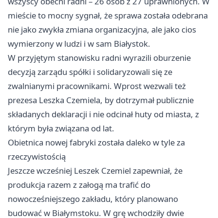
wszyscy obecni radni – 26 osób z 27 uprawnionych. W
mieście to mocny sygnał, że sprawa została odebrana
nie jako zwykła zmiana organizacyjna, ale jako cios
wymierzony w ludzi i w sam Białystok.
W przyjętym stanowisku radni wyrazili oburzenie
decyzją zarządu spółki i solidaryzowali się ze
zwalnianymi pracownikami. Wprost wezwali też
prezesa Leszka Czemiela, by dotrzymał publicznie
składanych deklaracji i nie odcinał huty od miasta, z
którym była związana od lat.
Obietnica nowej fabryki została daleko w tyle za
rzeczywistością
Jeszcze wcześniej Leszek Czemiel zapewniał, że
produkcja razem z załogą ma trafić do
nowocześniejszego zakładu, który planowano
budować w Białymstoku. W grę wchodziły dwie