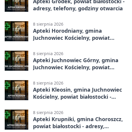
Apteki Gródek, powiat białostocki -
adresy, telefony, godziny otwarcia
8 sierpnia 2026
Apteki Horodniany, gmina
Juchnowiec Kościelny, powiat
białostocki - adresy, telefony,
godziny otwarcia
8 sierpnia 2026
Apteki Juchnowiec Górny, gmina
Juchnowiec Kościelny, powiat
białostocki - adresy, telefony,
godziny otwarcia
8 sierpnia 2026
Apteki Kleosin, gmina Juchnowiec
Kościelny, powiat białostocki -
adresy, telefony, godziny otwarcia
8 sierpnia 2026
Apteki Krupniki, gmina Choroszcz,
powiat białostocki - adresy,