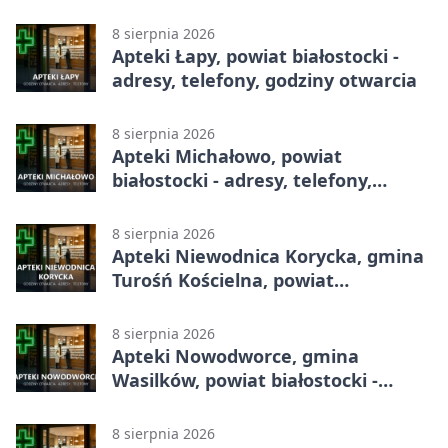
telefony, godziny otwarcia
8 sierpnia 2026
Apteki Łapy, powiat białostocki -
adresy, telefony, godziny otwarcia
8 sierpnia 2026
Apteki Michałowo, powiat
białostocki - adresy, telefony,
godziny otwarcia
8 sierpnia 2026
Apteki Niewodnica Korycka, gmina
Turośń Kościelna, powiat
białostocki - adresy, telefony,
godziny otwarcia
8 sierpnia 2026
Apteki Nowodworce, gmina
Wasilków, powiat białostocki -
adresy, telefony, godziny otwarcia
8 sierpnia 2026