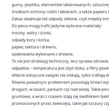
gumy, plastiku, elementów lakierowanych, sztucznej
środkach ochrony roślin i lakierach, a także papie
Zakaz obejmuje też odpady zielone, czyli między innym
Do pieca mogą trafić jedynie wybrane materiały:
trociny, wióry i ścinki,
odpady kory i korka,
papier, tektura i drewno,
opakowania wykonane z drewna.
To nie jest drobiazg techniczny, lecz sprawa zdrow
odpadów – temperatura jest zbyt niska, a filtry pow
efekcie toksyczne związki nie znikają, tylko trafiaj
Równie poważnym problemem pozostają śmieci wy
drogach, w lasach, parkach czy nad wodą. Takie por
gruntowe, a wraz z czasem stają się siedliskiem bak
przenoszonych przez zwierzęta, takie jak szczury c