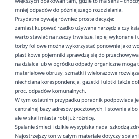
większych opakowań tam, gdzie to ma sens – choćby
mniej odpadów do późniejszego rozdzielania.
Przydatne bywają również proste decyzje:
zamiast kupować rzadko używane narzędzia czy książ
warto stawiać na rzeczy trwalsze, lepiej wykonane i
torby foliowe można wykorzystać ponownie jako wor
plastikowe pojemniki sprawdzą się do przechowywa
na działce lub w ogródku odpady organiczne mogą t
materiałowe obrusy, szmatki i wielorazowe rozwiąza
niechciana korespondencja, gazetki i ulotki także 
proc. odpadów komunalnych.
W tym ostatnim przypadku poradnik podpowiada jes
centralnej bazy adresów pocztowych, listownie albo
ale w skali miasta robi już różnicę.
Spalanie śmieci i dzikie wysypiska nadal szkodzą zd
Najostrzejszy ton w całym materiale dotyczy spala