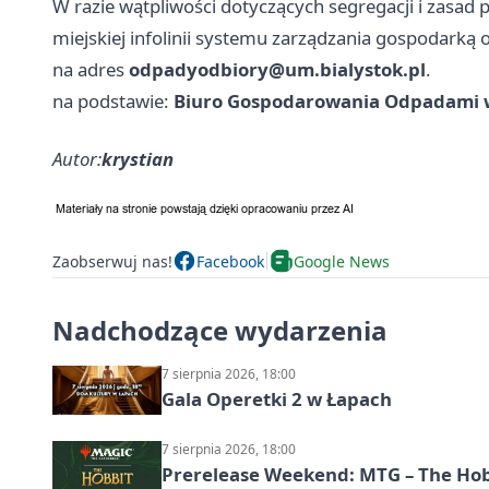
W razie wątpliwości dotyczących segregacji i zasa
miejskiej infolinii systemu zarządzania gospodar
na adres
odpadyodbiory@um.bialystok.pl
.
na podstawie:
Biuro Gospodarowania Odpadami 
Autor:
krystian
Zaobserwuj nas!
Facebook
Google News
Nadchodzące wydarzenia
7 sierpnia 2026, 18:00
Gala Operetki 2 w Łapach
7 sierpnia 2026, 18:00
Prerelease Weekend: MTG – The Hobb