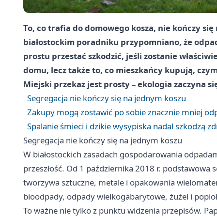
To, co trafia do domowego kosza, nie kończy s
białostockim poradniku przypomniano, że odpad
prostu przestać szkodzić, jeśli zostanie właści
domu, lecz także to, co mieszkańcy kupują, czym
Miejski przekaz jest prosty – ekologia zaczyna si
Segregacja nie kończy się na jednym koszu
Zakupy mogą zostawić po sobie znacznie mniej o
Spalanie śmieci i dzikie wysypiska nadal szkodzą z
Segregacja nie kończy się na jednym koszu
W białostockich zasadach gospodarowania odpadami 
przeszłość. Od 1 października 2018 r. podstawowa 
tworzywa sztuczne, metale i opakowania wielomater
bioodpady, odpady wielkogabarytowe, żużel i popi
To ważne nie tylko z punktu widzenia przepisów. Pap