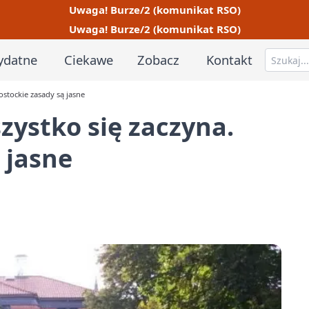
Uwaga! Burze/2 (komunikat RSO)
Uwaga! Burze/2 (komunikat RSO)
ydatne
Ciekawe
Zobacz
Kontakt
stockie zasady są jasne
stko się zaczyna.
 jasne