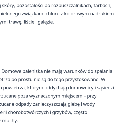
 skóry, pozostałości po rozpuszczalnikach, farbach,
ru bielonego związkami chloru z kolorowym nadrukiem.
i trawę, liście i gałęzie.
ia. Domowe paleniska nie mają warunków do spalania
ietrza po prostu nie są do tego przystosowane. W
ą do powietrza, którym oddychają domownicy i sąsiedzi.
rzucane poza wyznaczonym miejscem – przy
zucane odpady zanieczyszczają glebę i wody
terii chorobotwórczych i grzybów, często
zy muchy.