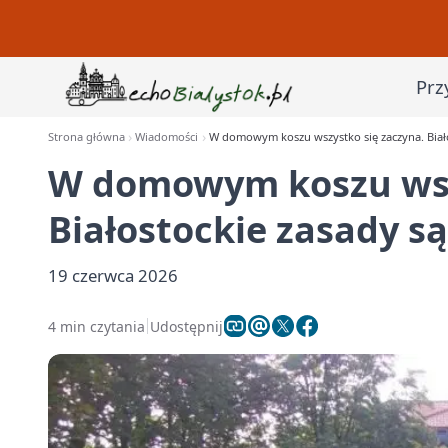
Prz
Strona główna
Wiadomości
W domowym koszu wszystko się zaczyna. Biało
W domowym koszu wszy
Białostockie zasady są
19 czerwca 2026
4 min czytania
Udostępnij