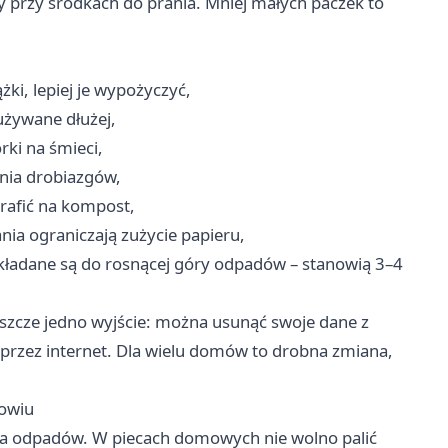
 przy środkach do prania. Mniej małych paczek to
ki, lepiej je wypożyczyć,
 używane dłużej,
ki na śmieci,
nia drobiazgów,
rafić na kompost,
nia ograniczają zużycie papieru,
dokładane są do rosnącej góry odpadów – stanowią 3–4
zcze jedno wyjście: można usunąć swoje dane z
 przez internet. Dla wielu domów to drobna zmiana,
rowiu
nia odpadów. W piecach domowych nie wolno palić