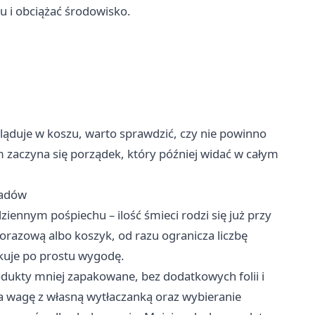
u i obciążać środowisko.
yląduje w koszu, warto sprawdzić, czy nie powinno
m zaczyna się porządek, który później widać w całym
padów
iennym pośpiechu – ilość śmieci rodzi się już przy
elorazową albo koszyk, od razu ogranicza liczbę
kuje po prostu wygodę.
dukty mniej zapakowane, bez dodatkowych folii i
a wagę z własną wytłaczanką oraz wybieranie