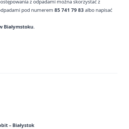
d postępowania z odpadami można skorzystać z
ką odpadami pod numerem
85 741 79 83
albo napisać
w Białymstoku
.
it – Białystok