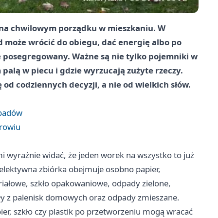
ię na chwilowym porządku w mieszkaniu. W
 może wrócić do obiegu, dać energię albo po
wie posegregowany. Ważne są nie tylko pojemniki w
 palą w piecu i gdzie wyrzucają zużyte rzeczy.
ę od codziennych decyzji, a nie od wielkich słów.
dpadów
drowiu
wyraźnie widać, że jeden worek na wszystko to już
selektywna zbiórka obejmuje osobno papier,
iałowe, szkło opakowaniowe, odpady zielone,
oły z palenisk domowych oraz odpady zmieszane.
ier, szkło czy plastik po przetworzeniu mogą wracać