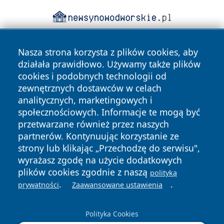
Nasza strona korzysta z plików cookies, aby
działała prawidłowo. Używamy także plików
cookies i podobnych technologii od
zewnętrznych dostawców w celach
analitycznych, marketingowych i
Copyright © 2026 echobialystok.pl Wszystkie prawa
społecznościowych. Informacje te mogą być
zastrzeżone.
przetwarzane również przez naszych
partnerów. Kontynuując korzystanie ze
strony lub klikając „Przechodzę do serwisu",
Polityka
Polityka
News
Autorzy
wyrażasz zgodę na użycie dodatkowych
Prywatności
Cookies
plików cookies zgodnie z naszą
polityką
.
.
prywatności
Zaawansowane ustawienia
Polityka Cookies