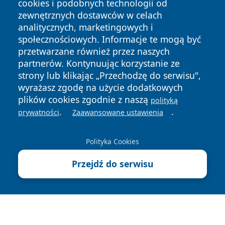
cookies i podobnych technologii od
zewnętrznych dostawców w celach
analitycznych, marketingowych i
społecznościowych. Informacje te mogą być
przetwarzane również przez naszych
Copyright © 2026 echobialystok.pl Wszystkie prawa
zastrzeżone.
partnerów. Kontynuując korzystanie ze
strony lub klikając „Przechodzę do serwisu",
wyrażasz zgodę na użycie dodatkowych
Polityka
Polityka
plików cookies zgodnie z naszą
polityką
News
Autorzy
Prywatności
Cookies
.
.
prywatności
Zaawansowane ustawienia
Polityka Cookies
Przejdź do serwisu