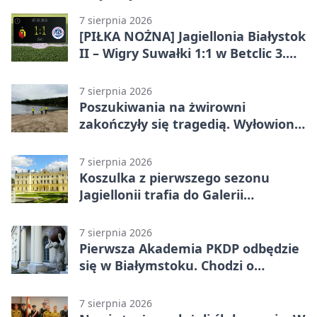
7 sierpnia 2026
[PIŁKA NOŻNA] Jagiellonia Białystok
II – Wigry Suwałki 1:1 w Betclic 3.
Lidze Grupa 1 (Grupa I)
7 sierpnia 2026
Poszukiwania na żwirowni
zakończyły się tragedią. Wyłowiono
ciało 30-latka
7 sierpnia 2026
Koszulka z pierwszego sezonu
Jagiellonii trafia do Galerii
Białostockiego Sportu
7 sierpnia 2026
Pierwsza Akademia PKDP odbędzie
się w Białymstoku. Chodzi o
ochronę dzieci
7 sierpnia 2026