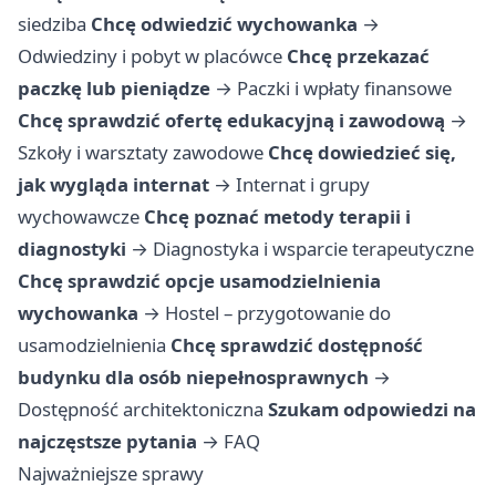
siedziba
Chcę odwiedzić wychowanka
→
Odwiedziny i pobyt w placówce
Chcę przekazać
paczkę lub pieniądze
→
Paczki i wpłaty finansowe
Chcę sprawdzić ofertę edukacyjną i zawodową
→
Szkoły i warsztaty zawodowe
Chcę dowiedzieć się,
jak wygląda internat
→
Internat i grupy
wychowawcze
Chcę poznać metody terapii i
diagnostyki
→
Diagnostyka i wsparcie terapeutyczne
Chcę sprawdzić opcje usamodzielnienia
wychowanka
→
Hostel – przygotowanie do
usamodzielnienia
Chcę sprawdzić dostępność
budynku dla osób niepełnosprawnych
→
Dostępność architektoniczna
Szukam odpowiedzi na
najczęstsze pytania
→
FAQ
Najważniejsze sprawy