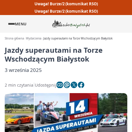
Uwaga! Burze/2 (komunikat RSO)
Uwaga! Burze/2 (komunikat RSO)
MENU
Strona główna
Wydarzenia
Jazdy superautami na Torze Wschodzącym Białystok
Jazdy superautami na Torze
Wschodzącym Białystok
3 września 2025
2 min czytania
Udostępnij