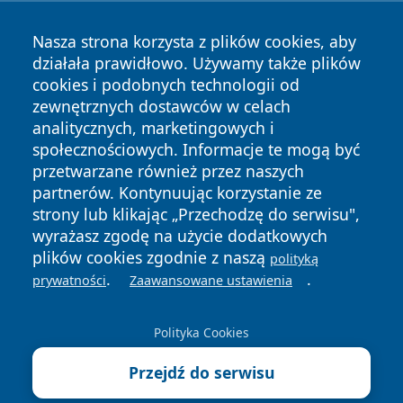
Nasza strona korzysta z plików cookies, aby
działała prawidłowo. Używamy także plików
cookies i podobnych technologii od
zewnętrznych dostawców w celach
Copyright © 2026 echobialystok.pl Wszystkie prawa
analitycznych, marketingowych i
zastrzeżone.
społecznościowych. Informacje te mogą być
przetwarzane również przez naszych
partnerów. Kontynuując korzystanie ze
Polityka
Polityka
News
Autorzy
strony lub klikając „Przechodzę do serwisu",
Prywatności
Cookies
wyrażasz zgodę na użycie dodatkowych
plików cookies zgodnie z naszą
polityką
.
.
prywatności
Zaawansowane ustawienia
Polityka Cookies
Przejdź do serwisu