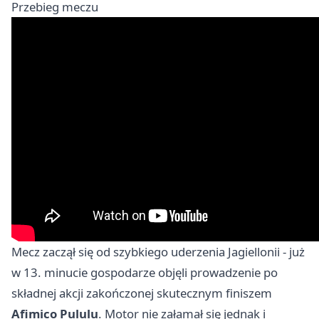
Przebieg meczu
Mecz zaczął się od szybkiego uderzenia Jagiellonii - już
w 13. minucie gospodarze objęli prowadzenie po
składnej akcji zakończonej skutecznym finiszem
Afimico Pululu
. Motor nie załamał się jednak i