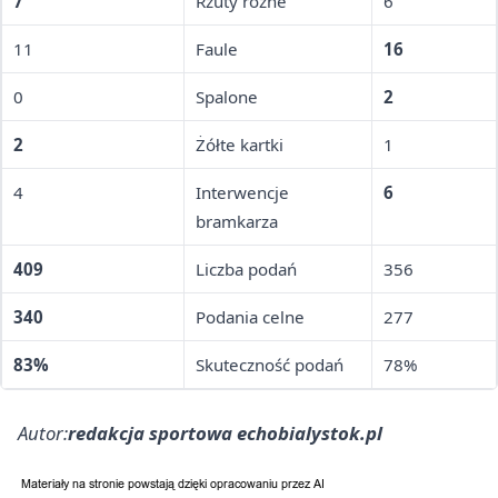
7
Rzuty rożne
6
11
Faule
16
0
Spalone
2
2
Żółte kartki
1
4
Interwencje
6
bramkarza
409
Liczba podań
356
340
Podania celne
277
83%
Skuteczność podań
78%
Autor:
redakcja sportowa echobialystok.pl