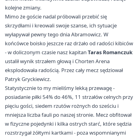
kolejne zmiany.
Mimo że goście nadal próbowali przebić się
skrzydłami i kreowali swoje szanse, ich sytuacje
wyłapywał pewny tego dnia Abramowicz. W
końcówce boisko jeszcze raz drżało od radości kibiców
- w doliczonym czasie nasz kapitan
Taras Romanczuk
ustalił wynik strzałem głową i Chorten Arena
eksplodowała radością. Przez cały mecz sędziował
Patryk Gryckiewicz.
Statystycznie to my mieliśmy lekką przewagę -
posiadanie piłki 54% do 46%, 11 strzałów celnych przy
pięciu gości, siedem rzutów rożnych do sześciu i
mniejsza liczba fauli po naszej stronie. Mecz obfitował
w fizyczne pojedynki i kilka ostrych starć, które sędzia
rozstrzygał żółtymi kartkami - poza wspomnianymi