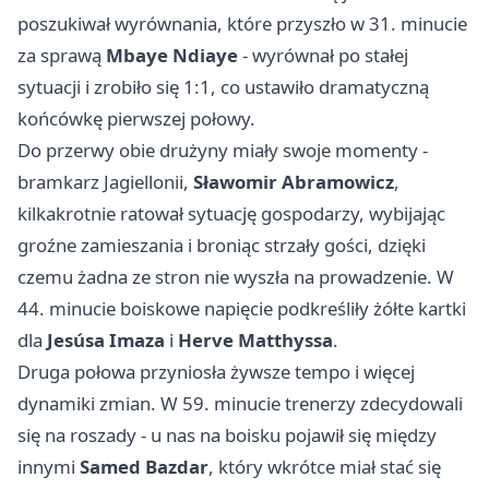
poszukiwał wyrównania, które przyszło w 31. minucie
za sprawą
Mbaye Ndiaye
- wyrównał po stałej
sytuacji i zrobiło się 1:1, co ustawiło dramatyczną
końcówkę pierwszej połowy.
Do przerwy obie drużyny miały swoje momenty -
bramkarz Jagiellonii,
Sławomir Abramowicz
,
kilkakrotnie ratował sytuację gospodarzy, wybijając
groźne zamieszania i broniąc strzały gości, dzięki
czemu żadna ze stron nie wyszła na prowadzenie. W
44. minucie boiskowe napięcie podkreśliły żółte kartki
dla
Jesúsa Imaza
i
Herve Matthyssa
.
Druga połowa przyniosła żywsze tempo i więcej
dynamiki zmian. W 59. minucie trenerzy zdecydowali
się na roszady - u nas na boisku pojawił się między
innymi
Samed Bazdar
, który wkrótce miał stać się