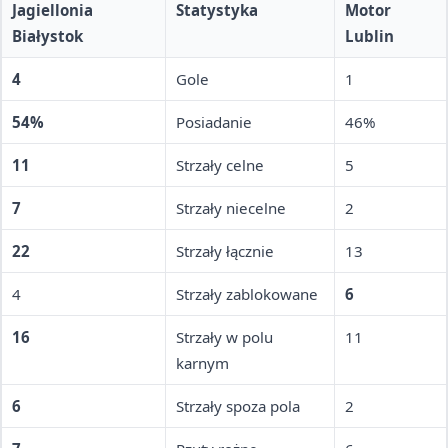
Jagiellonia
Statystyka
Motor
Białystok
Lublin
4
Gole
1
54%
Posiadanie
46%
11
Strzały celne
5
7
Strzały niecelne
2
22
Strzały łącznie
13
4
Strzały zablokowane
6
16
Strzały w polu
11
karnym
6
Strzały spoza pola
2