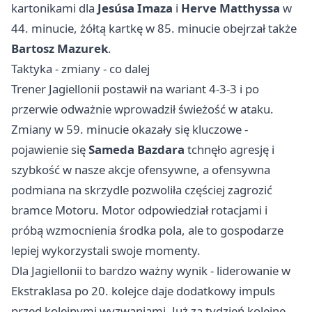
kartonikami dla
Jesúsa Imaza
i
Herve Matthyssa
w
44. minucie, żółtą kartkę w 85. minucie obejrzał także
Bartosz Mazurek
.
Taktyka - zmiany - co dalej
Trener Jagiellonii postawił na wariant 4-3-3 i po
przerwie odważnie wprowadził świeżość w ataku.
Zmiany w 59. minucie okazały się kluczowe -
pojawienie się
Sameda Bazdara
tchnęło agresję i
szybkość w nasze akcje ofensywne, a ofensywna
podmiana na skrzydle pozwoliła częściej zagrozić
bramce Motoru. Motor odpowiedział rotacjami i
próbą wzmocnienia środka pola, ale to gospodarze
lepiej wykorzystali swoje momenty.
Dla Jagiellonii to bardzo ważny wynik - liderowanie w
Ekstraklasa po 20. kolejce daje dodatkowy impuls
przed kolejnymi wyzwaniami. Już za tydzień kolejne