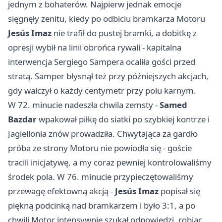
jednym z bohaterów. Najpierw jednak emocje
sięgnęły zenitu, kiedy po odbiciu bramkarza Motoru
Jesús Imaz
nie trafił do pustej bramki, a dobitkę z
opresji wybił na linii obrońca rywali - kapitalna
interwencja Sergiego Sampera ocaliła gości przed
stratą. Samper błysnął też przy późniejszych akcjach,
gdy walczył o każdy centymetr przy polu karnym.
W 72. minucie nadeszła chwila zemsty -
Samed
Bazdar
wpakował piłkę do siatki po szybkiej kontrze i
Jagiellonia znów prowadziła. Chwytająca za gardło
próba ze strony Motoru nie powiodła się - goście
tracili inicjatywę, a my coraz pewniej kontrolowaliśmy
środek pola. W 76. minucie przypieczętowaliśmy
przewagę efektowną akcją -
Jesús Imaz
popisał się
piękną podcinką nad bramkarzem i było 3:1, a po
chwili Motor intensywnie szukał odpowiedzi, robiąc