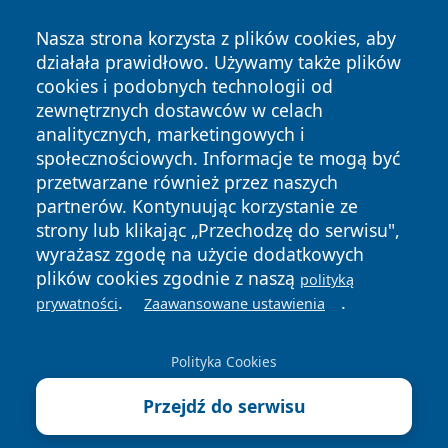
Nasza strona korzysta z plików cookies, aby
działała prawidłowo. Używamy także plików
cookies i podobnych technologii od
zewnętrznych dostawców w celach
analitycznych, marketingowych i
społecznościowych. Informacje te mogą być
przetwarzane również przez naszych
Copyright © 2026 echobialystok.pl Wszystkie prawa
partnerów. Kontynuując korzystanie ze
zastrzeżone.
strony lub klikając „Przechodzę do serwisu",
wyrażasz zgodę na użycie dodatkowych
plików cookies zgodnie z naszą
polityką
Polityka
Polityka
.
.
News
Autorzy
prywatności
Zaawansowane ustawienia
Prywatności
Cookies
Polityka Cookies
Przejdź do serwisu